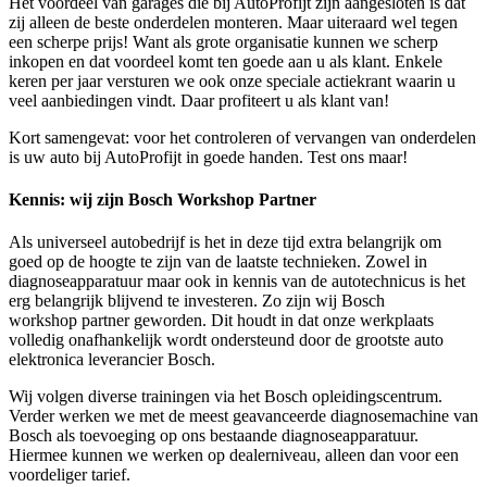
Het voordeel van garages die bij AutoProfijt zijn aangesloten is dat
zij alleen de beste onderdelen monteren. Maar uiteraard wel tegen
een scherpe prijs! Want als grote organisatie kunnen we scherp
inkopen en dat voordeel komt ten goede aan u als klant. Enkele
keren per jaar versturen we ook onze speciale actiekrant waarin u
veel aanbiedingen vindt. Daar profiteert u als klant van!
Kort samengevat: voor het controleren of vervangen van onderdelen
is uw auto bij AutoProfijt in goede handen. Test ons maar!
Kennis: wij zijn Bosch Workshop Partner
Als universeel autobedrijf is het in deze tijd extra belangrijk om
goed op de hoogte te zijn van de laatste technieken. Zowel in
diagnoseapparatuur maar ook in kennis van de autotechnicus is het
erg belangrijk blijvend te investeren. Zo zijn wij Bosch
workshop partner geworden. Dit houdt in dat onze werkplaats
volledig onafhankelijk wordt ondersteund door de grootste auto
elektronica leverancier Bosch.
Wij volgen diverse trainingen via het Bosch opleidingscentrum.
Verder werken we met de meest geavanceerde diagnosemachine van
Bosch als toevoeging op ons bestaande diagnoseapparatuur.
Hiermee kunnen we werken op dealerniveau, alleen dan voor een
voordeliger tarief.