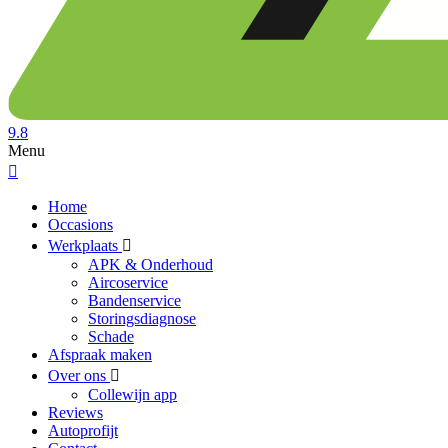
9.8
Menu
Home
Occasions
Werkplaats
APK & Onderhoud
Aircoservice
Bandenservice
Storingsdiagnose
Schade
Afspraak maken
Over ons
Collewijn app
Reviews
Autoprofijt