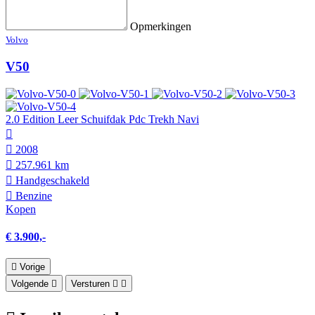
Opmerkingen
Volvo
V50
2.0 Edition Leer Schuifdak Pdc Trekh Navi
2008
257.961 km
Hand­geschakeld
Benzine
Kopen
€ 3.900,-
Vorige
Volgende
Versturen