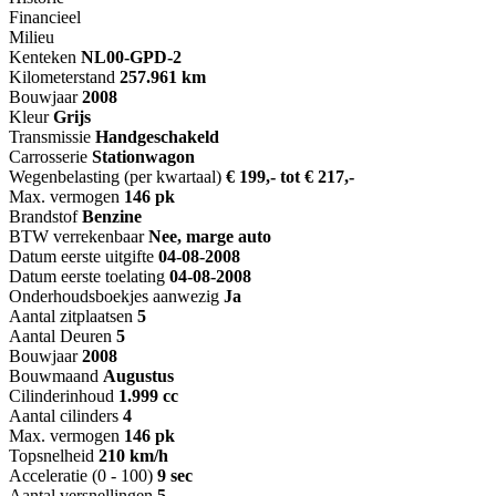
Financieel
Milieu
Kenteken
NL
00-GPD-2
Kilometerstand
257.961 km
Bouwjaar
2008
Kleur
Grijs
Transmissie
Handgeschakeld
Carrosserie
Stationwagon
Wegenbelasting (per kwartaal)
€ 199,- tot € 217,-
Max. vermogen
146 pk
Brandstof
Benzine
BTW verrekenbaar
Nee, marge auto
Datum eerste uitgifte
04-08-2008
Datum eerste toelating
04-08-2008
Onderhoudsboekjes aanwezig
Ja
Aantal zitplaatsen
5
Aantal Deuren
5
Bouwjaar
2008
Bouwmaand
Augustus
Cilinderinhoud
1.999 cc
Aantal cilinders
4
Max. vermogen
146 pk
Topsnelheid
210 km/h
Acceleratie (0 - 100)
9 sec
Aantal versnellingen
5