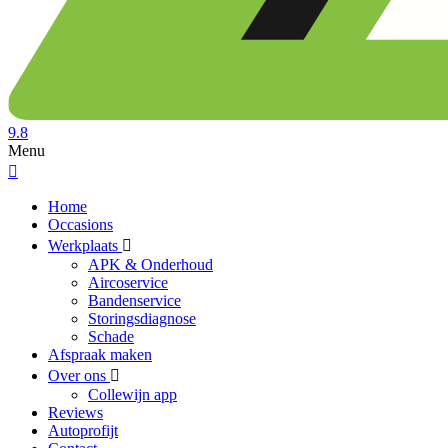
9.8
Menu
Home
Occasions
Werkplaats
APK & Onderhoud
Aircoservice
Bandenservice
Storingsdiagnose
Schade
Afspraak maken
Over ons
Collewijn app
Reviews
Autoprofijt