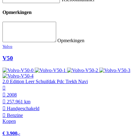
Opmerkingen
Opmerkingen
Volvo
V50
2.0 Edition Leer Schuifdak Pdc Trekh Navi
2008
257.961 km
Hand­geschakeld
Benzine
Kopen
€ 3.900,-