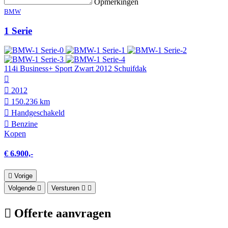
Opmerkingen
BMW
1 Serie
114i Business+ Sport Zwart 2012 Schuifdak
2012
150.236 km
Hand­geschakeld
Benzine
Kopen
€ 6.900,-
Vorige
Volgende
Versturen
Offerte aanvragen