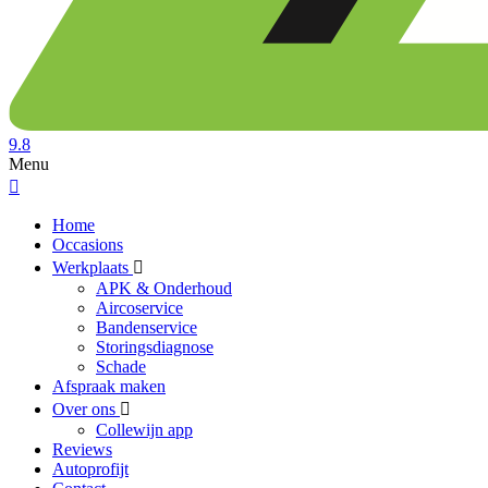
9.8
Menu
Home
Occasions
Werkplaats
APK & Onderhoud
Aircoservice
Bandenservice
Storingsdiagnose
Schade
Afspraak maken
Over ons
Collewijn app
Reviews
Autoprofijt