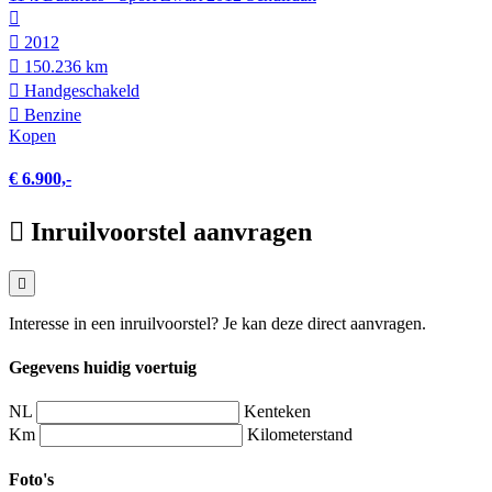
2012
150.236 km
Hand­geschakeld
Benzine
Kopen
€ 6.900,-
Inruilvoorstel aanvragen
Interesse in een inruilvoorstel? Je kan deze direct aanvragen.
Gegevens huidig voertuig
NL
Kenteken
Km
Kilometerstand
Foto's