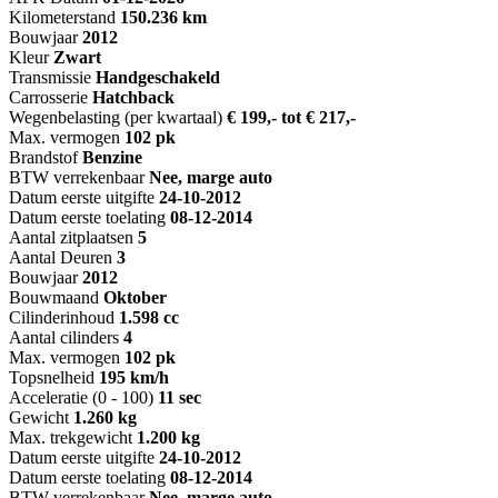
Kilometerstand
150.236 km
Bouwjaar
2012
Kleur
Zwart
Transmissie
Handgeschakeld
Carrosserie
Hatchback
Wegenbelasting (per kwartaal)
€ 199,- tot € 217,-
Max. vermogen
102 pk
Brandstof
Benzine
BTW verrekenbaar
Nee, marge auto
Datum eerste uitgifte
24-10-2012
Datum eerste toelating
08-12-2014
Aantal zitplaatsen
5
Aantal Deuren
3
Bouwjaar
2012
Bouwmaand
Oktober
Cilinderinhoud
1.598 cc
Aantal cilinders
4
Max. vermogen
102 pk
Topsnelheid
195 km/h
Acceleratie (0 - 100)
11 sec
Gewicht
1.260 kg
Max. trekgewicht
1.200 kg
Datum eerste uitgifte
24-10-2012
Datum eerste toelating
08-12-2014
BTW verrekenbaar
Nee, marge auto