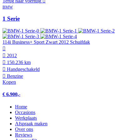
Terug naar voertuig
BMW
1 Serie
114i Business+ Sport Zwart 2012 Schuifdak
2012
150.236 km
Hand­geschakeld
Benzine
Kopen
€ 6.900,-
Home
Occasions
Werkplaats
Afspraak maken
Over ons
Reviews