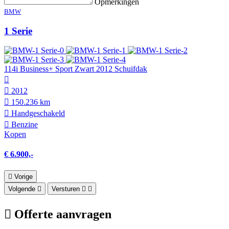
Opmerkingen
BMW
1 Serie
114i Business+ Sport Zwart 2012 Schuifdak
2012
150.236 km
Hand­geschakeld
Benzine
Kopen
€ 6.900,-
Vorige
Volgende
Versturen
Offerte aanvragen