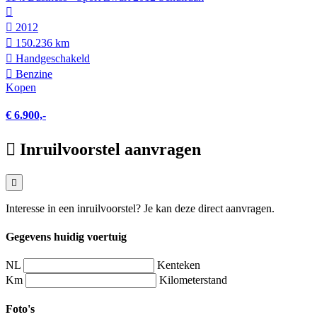
2012
150.236 km
Hand­geschakeld
Benzine
Kopen
€ 6.900,-
Inruilvoorstel aanvragen
Interesse in een inruilvoorstel? Je kan deze direct aanvragen.
Gegevens huidig voertuig
NL
Kenteken
Km
Kilometerstand
Foto's