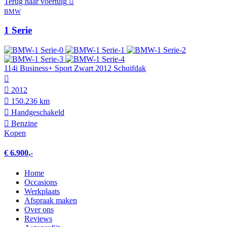
Terug naar voertuig
BMW
1 Serie
114i Business+ Sport Zwart 2012 Schuifdak
2012
150.236 km
Hand­geschakeld
Benzine
Kopen
€ 6.900,-
Home
Occasions
Werkplaats
Afspraak maken
Over ons
Reviews