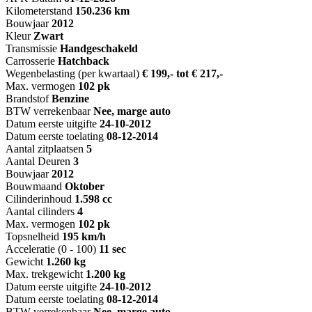
Kilometerstand
150.236 km
Bouwjaar
2012
Kleur
Zwart
Transmissie
Handgeschakeld
Carrosserie
Hatchback
Wegenbelasting (per kwartaal)
€ 199,- tot € 217,-
Max. vermogen
102 pk
Brandstof
Benzine
BTW verrekenbaar
Nee, marge auto
Datum eerste uitgifte
24-10-2012
Datum eerste toelating
08-12-2014
Aantal zitplaatsen
5
Aantal Deuren
3
Bouwjaar
2012
Bouwmaand
Oktober
Cilinderinhoud
1.598 cc
Aantal cilinders
4
Max. vermogen
102 pk
Topsnelheid
195 km/h
Acceleratie (0 - 100)
11 sec
Gewicht
1.260 kg
Max. trekgewicht
1.200 kg
Datum eerste uitgifte
24-10-2012
Datum eerste toelating
08-12-2014
BTW verrekenbaar
Nee, marge auto