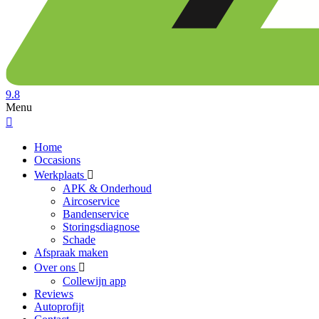
9.8
Menu
Home
Occasions
Werkplaats
APK & Onderhoud
Aircoservice
Bandenservice
Storingsdiagnose
Schade
Afspraak maken
Over ons
Collewijn app
Reviews
Autoprofijt