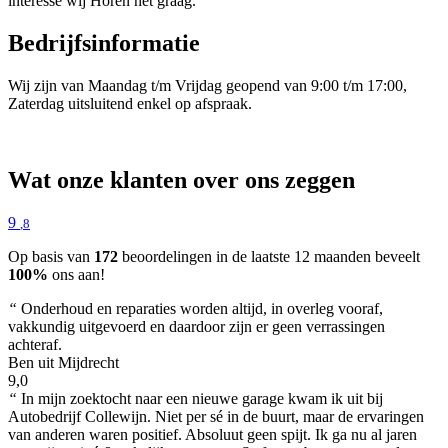
interesse wij Horen het graag.
Bedrijfsinformatie
Wij zijn van Maandag t/m Vrijdag geopend van 9:00 t/m 17:00,
Zaterdag uitsluitend enkel op afspraak.
Wat onze klanten over ons zeggen
9
,8
Op basis van
172
beoordelingen in de laatste 12 maanden beveelt
100%
ons aan!
“
Onderhoud en reparaties worden altijd, in overleg vooraf,
vakkundig uitgevoerd en daardoor zijn er geen verrassingen
achteraf.
Ben uit Mijdrecht
9,0
“
In mijn zoektocht naar een nieuwe garage kwam ik uit bij
Autobedrijf Collewijn. Niet per sé in de buurt, maar de ervaringen
van anderen waren positief. Absoluut geen spijt. Ik ga nu al jaren