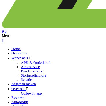
9.8
Menu
Home
Occasions
Werkplaats
APK & Onderhoud
Aircoservice
Bandenservice
Storingsdiagnose
Schade
Afspraak maken
Over ons
Collewijn app
Reviews
Autoprofijt