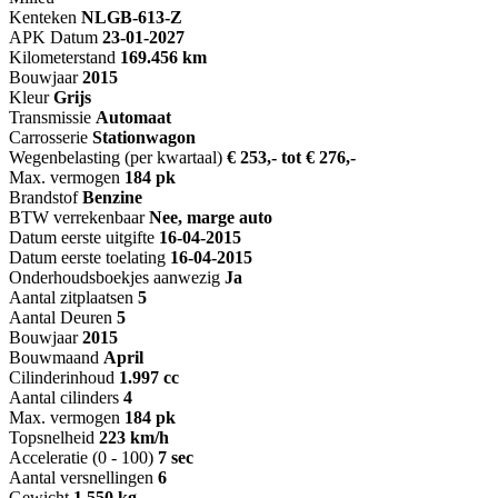
Kenteken
NL
GB-613-Z
APK Datum
23-01-2027
Kilometerstand
169.456 km
Bouwjaar
2015
Kleur
Grijs
Transmissie
Automaat
Carrosserie
Stationwagon
Wegenbelasting (per kwartaal)
€ 253,- tot € 276,-
Max. vermogen
184 pk
Brandstof
Benzine
BTW verrekenbaar
Nee, marge auto
Datum eerste uitgifte
16-04-2015
Datum eerste toelating
16-04-2015
Onderhoudsboekjes aanwezig
Ja
Aantal zitplaatsen
5
Aantal Deuren
5
Bouwjaar
2015
Bouwmaand
April
Cilinderinhoud
1.997 cc
Aantal cilinders
4
Max. vermogen
184 pk
Topsnelheid
223 km/h
Acceleratie (0 - 100)
7 sec
Aantal versnellingen
6
Gewicht
1.550 kg