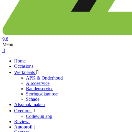
9.8
Menu
Home
Occasions
Werkplaats
APK & Onderhoud
Aircoservice
Bandenservice
Storingsdiagnose
Schade
Afspraak maken
Over ons
Collewijn app
Reviews
Autoprofijt