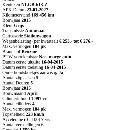
Kenteken
NL
GB-613-Z
APK Datum
23-01-2027
Kilometerstand
169.456 km
Bouwjaar
2015
Kleur
Grijs
Transmissie
Automaat
Carrosserie
Stationwagon
Wegenbelasting (per kwartaal)
€ 253,- tot € 276,-
Max. vermogen
184 pk
Brandstof
Benzine
BTW verrekenbaar
Nee, marge auto
Datum eerste uitgifte
16-04-2015
Datum eerste toelating
16-04-2015
Onderhoudsboekjes aanwezig
Ja
Aantal zitplaatsen
5
Aantal Deuren
5
Bouwjaar
2015
Bouwmaand
April
Cilinderinhoud
1.997 cc
Aantal cilinders
4
Max. vermogen
184 pk
Topsnelheid
223 km/h
Acceleratie (0 - 100)
7 sec
Aantal versnellingen
6
Gewicht
1.550 kg